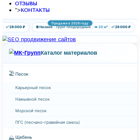
ОТЗЫВЫ
">
КОНТАКТЫ
Продажи в 2026 году
|
✅ 28 000 ₽
🌐 Низино
|
Грунт плодородный
|
➡️ 20 м³
|
✅ 28 000 ₽
Каталог материалов
🏖️
Песок
Карьерный песок
Намывной песок
Морской песок
ПГС (песчано-гравийная смесь)
⛰️
Щебень