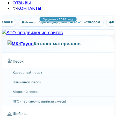
ОТЗЫВЫ
">
КОНТАКТЫ
Продажи в 2026 году
 000 ₽
🌐 Низино
|
Грунт плодородный
|
➡️ 20 м³
|
✅ 28 000 ₽
🌐 Рудн
Каталог материалов
🏖️
Песок
Карьерный песок
Намывной песок
Морской песок
ПГС (песчано-гравийная смесь)
⛰️
Щебень