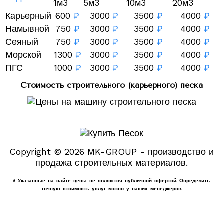
1м3
5м3
10м3
20м3
Карьерный
600
₽
3000
₽
3500
₽
4000
₽
Намывной
750
₽
3000
₽
3500
₽
4000
₽
Сеяный
750
₽
3000
₽
3500
₽
4000
₽
Морской
1300
₽
3000
₽
3500
₽
4000
₽
ПГС
1000
₽
3000
₽
3500
₽
4000
₽
Стоимость строительного (карьерного) песка
Copyright © 2026 MK-GROUP - производство и
продажа строительных материалов.
* Указанные на сайте цены не являются публичной офертой. Определить
точную стоимость услуг можно у наших менеджеров.