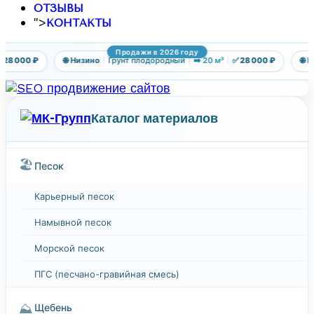
ОТЗЫВЫ
">
КОНТАКТЫ
Продажи в 2026 году
28 000 ₽
🌐 Низино
|
Грунт плодородный
|
➡️ 20 м³
|
✅ 28 000 ₽
🌐 Р
Каталог материалов
🏖️
Песок
Карьерный песок
Намывной песок
Морской песок
ПГС (песчано-гравийная смесь)
⛰️
Щебень