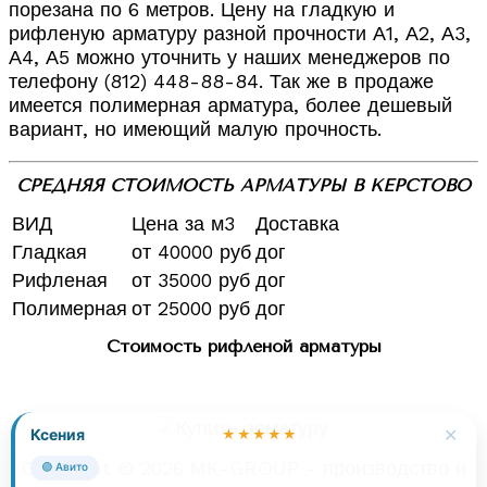
порезана по 6 метров. Цену на гладкую и
рифленую арматуру разной прочности А1, А2, А3,
А4, А5 можно уточнить у наших менеджеров по
телефону (812) 448-88-84. Так же в продаже
имеется полимерная арматура, более дешевый
вариант, но имеющий малую прочность.
СРЕДНЯЯ СТОИМОСТЬ АРМАТУРЫ В КЕРСТОВО
ВИД
Цена за м3
Доставка
Гладкая
от 40000 руб
дог
Рифленая
от 35000 руб
дог
Полимерная
от 25000 руб
дог
Стоимость рифленой арматуры
✕
Ксения
★★★★★
Copyright © 2026 MK-GROUP - производство и
🟢 Авито