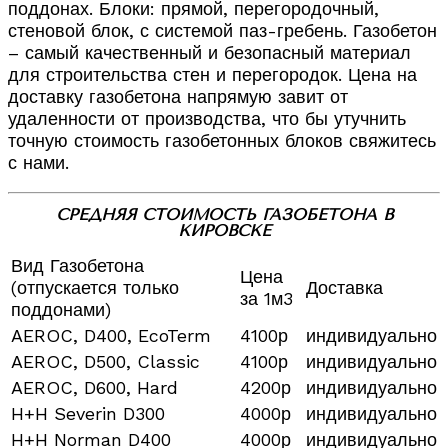
поддонах. Блоки: прямой, перегородочный,
стеновой блок, с системой паз-гребень. Газобетон
– самый качественный и безопасный материал
для строительства стен и перегородок. Цена на
доставку газобетона напрямую завит от
удаленности от производства, что бы утучнить
точную стоимость газобетонных блоков свяжитесь
с нами.
СРЕДНЯЯ СТОИМОСТЬ ГАЗОБЕТОНА В
КИРОВСКЕ
Вид Газобетона
Цена
(отпускается только
Доставка
за 1м3
поддонами)
AEROC, D400, EcoTerm
4100р
индивидуально
AEROC, D500, Classic
4100р
индивидуально
AEROC, D600, Hard
4200р
индивидуально
H+H Severin D300
4000р
индивидуально
H+H Norman D400
4000р
индивидуально