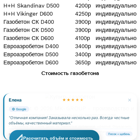
H+H Skandinav D500
4200р
индивидуально
H+H Vikinger D600
4250р
индивидуально
Газобетон СК D400
3900р
индивидуально
Газобетон СК D500
3900р
индивидуально
Газобетон СК D600
4100р
индивидуально
Евроаэробетон D400
3400р
индивидуально
Евроаэробетон D500
3400р
индивидуально
Евроаэробетон D600
3650р
индивидуально
Стоимость газобетона
✕
Елена
★★★★★
Copyright © 2026 MK-GROUP - производство и
🔴 Google
продажа строительных материалов.
"Отличная компания! Заказывала несколько раз. Всегда честные
объёмы, качественный материал."
* Указанные на сайте цены не являются публичной офертой. Определить
точную стоимость услуг можно у наших менеджеров.
📅 05.02.2025
Песок + щебень
📐
Рассчитать объём и стоимость