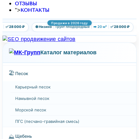
ОТЗЫВЫ
">
КОНТАКТЫ
Продажи в 2026 году
|
✅ 28 000 ₽
🌐 Низино
|
Грунт плодородный
|
➡️ 20 м³
|
✅ 28 000 ₽
Каталог материалов
🏖️
Песок
Карьерный песок
Намывной песок
Морской песок
ПГС (песчано-гравийная смесь)
⛰️
Щебень