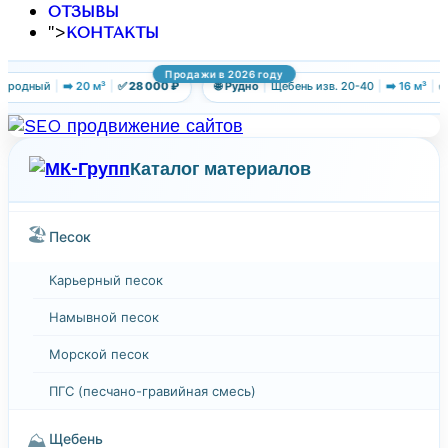
ОТЗЫВЫ
">
КОНТАКТЫ
Продажи в 2026 году
ородный
|
➡️ 20 м³
|
✅ 28 000 ₽
🌐 Рудно
|
Щебень изв. 20-40
|
➡️ 16 м³
|
✅ 
Каталог материалов
🏖️
Песок
Карьерный песок
Намывной песок
Морской песок
ПГС (песчано-гравийная смесь)
⛰️
Щебень