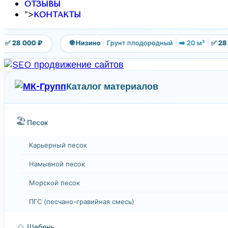
ОТЗЫВЫ
">
КОНТАКТЫ
 28 000 ₽
🌐 Низино
|
Грунт плодородный
|
➡️ 20 м³
|
✅ 28 00
Каталог материалов
🏖️
Песок
Карьерный песок
Намывной песок
Морской песок
ПГС (песчано-гравийная смесь)
⛰️
Щебень