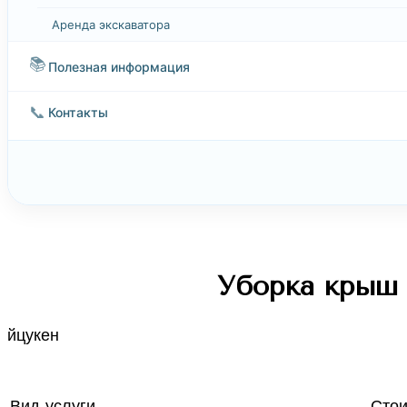
Аренда экскаватора
📚
Полезная информация
📞
Контакты
Уборка крыш о
йцукен
Вид услуги
Стои