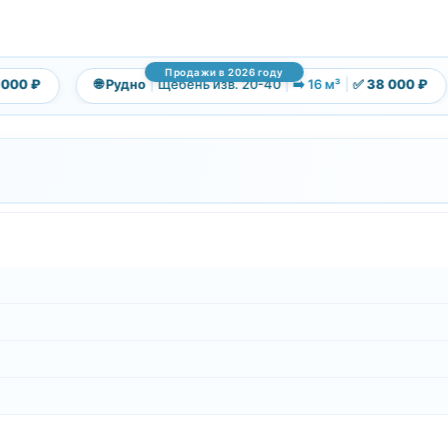
Продажи в 2026 году
0 ₽
🌐 Рудно
|
Щебень изв. 20-40
|
➡️ 16 м³
|
✅ 38 000 ₽