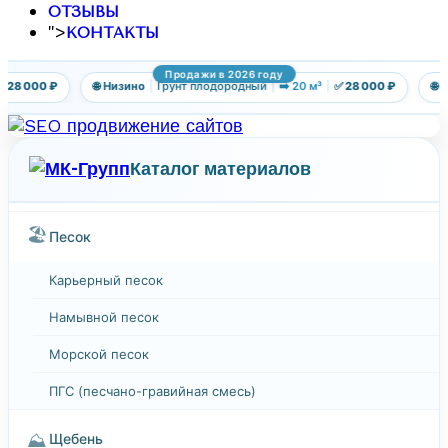
ОТЗЫВЫ
">
КОНТАКТЫ
Продажи в 2026 году
 28 000 ₽
🌐 Низино
|
Грунт плодородный
|
➡️ 20 м³
|
✅ 28 000 ₽
🌐 Р
Каталог материалов
🏖️
Песок
Карьерный песок
Намывной песок
Морской песок
ПГС (песчано-гравийная смесь)
⛰️
Щебень