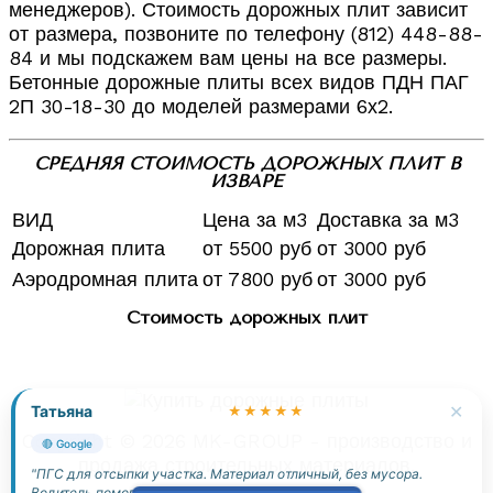
менеджеров). Стоимость дорожных плит зависит
от размера, позвоните по телефону (812) 448-88-
84 и мы подскажем вам цены на все размеры.
Бетонные дорожные плиты всех видов ПДН ПАГ
2П 30-18-30 до моделей размерами 6х2.
СРЕДНЯЯ СТОИМОСТЬ ДОРОЖНЫХ ПЛИТ В
ИЗВАРЕ
ВИД
Цена за м3
Доставка за м3
Дорожная плита
от 5500 руб
от 3000 руб
Аэродромная плита
от 7800 руб
от 3000 руб
Стоимость дорожных плит
✕
Татьяна
★★★★★
Copyright © 2026 MK-GROUP - производство и
🔴 Google
продажа строительных материалов.
"ПГС для отсыпки участка. Материал отличный, без мусора.
Водитель помог разгрузить."