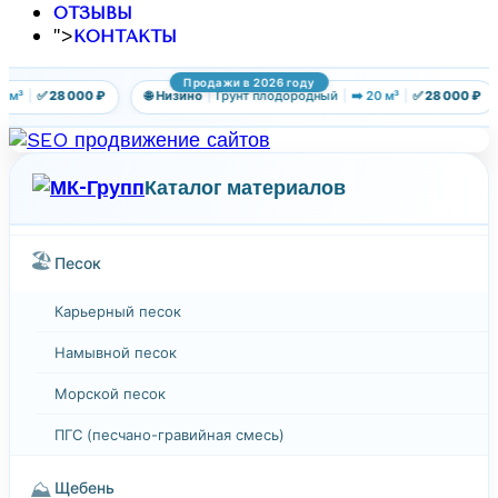
ОТЗЫВЫ
">
КОНТАКТЫ
Продажи в 2026 году
 м³
|
✅ 28 000 ₽
🌐 Низино
|
Грунт плодородный
|
➡️ 20 м³
|
✅ 28 000 ₽
Каталог материалов
🏖️
Песок
Карьерный песок
Намывной песок
Морской песок
ПГС (песчано-гравийная смесь)
⛰️
Щебень