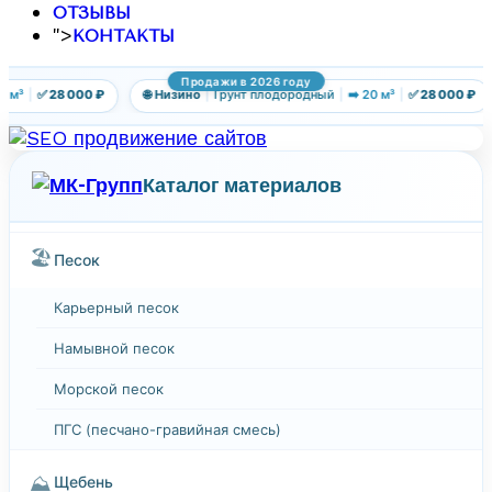
ОТЗЫВЫ
">
КОНТАКТЫ
Продажи в 2026 году
 м³
|
✅ 28 000 ₽
🌐 Низино
|
Грунт плодородный
|
➡️ 20 м³
|
✅ 28 000 ₽
Каталог материалов
🏖️
Песок
Карьерный песок
Намывной песок
Морской песок
ПГС (песчано-гравийная смесь)
⛰️
Щебень