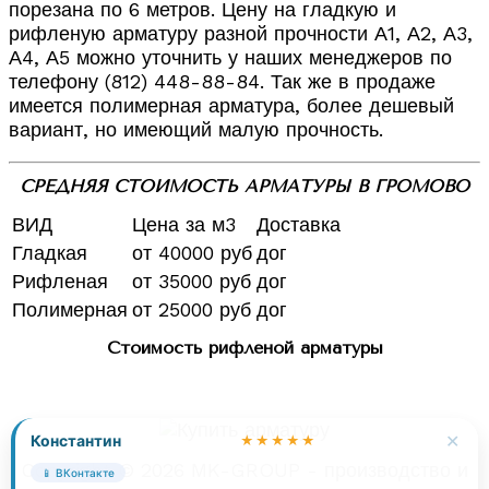
порезана по 6 метров. Цену на гладкую и
рифленую арматуру разной прочности А1, А2, А3,
А4, А5 можно уточнить у наших менеджеров по
телефону (812) 448-88-84. Так же в продаже
имеется полимерная арматура, более дешевый
вариант, но имеющий малую прочность.
СРЕДНЯЯ СТОИМОСТЬ АРМАТУРЫ В ГРОМОВО
ВИД
Цена за м3
Доставка
Гладкая
от 40000 руб
дог
Рифленая
от 35000 руб
дог
Полимерная
от 25000 руб
дог
Стоимость рифленой арматуры
✕
Константин
★★★★★
Copyright © 2026 MK-GROUP - производство и
📱 ВКонтакте