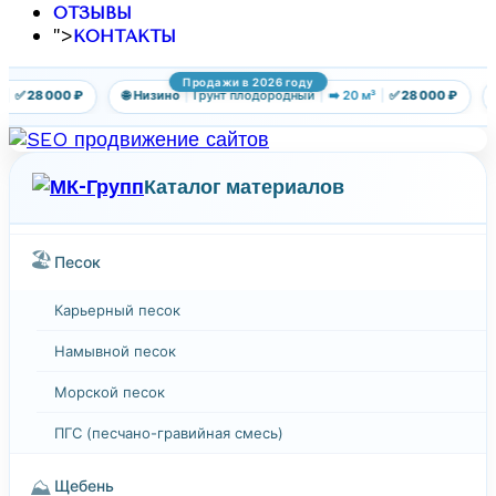
ОТЗЫВЫ
">
КОНТАКТЫ
Продажи в 2026 году
✅ 28 000 ₽
🌐 Низино
|
Грунт плодородный
|
➡️ 20 м³
|
✅ 28 000 ₽
🌐
Каталог материалов
🏖️
Песок
Карьерный песок
Намывной песок
Морской песок
ПГС (песчано-гравийная смесь)
⛰️
Щебень