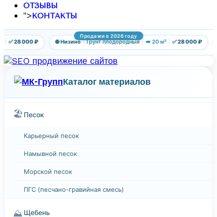
ОТЗЫВЫ
">
КОНТАКТЫ
Продажи в 2026 году
|
✅ 28 000 ₽
🌐 Низино
|
Грунт плодородный
|
➡️ 20 м³
|
✅ 28 000 ₽
Каталог материалов
🏖️
Песок
Карьерный песок
Намывной песок
Морской песок
ПГС (песчано-гравийная смесь)
⛰️
Щебень