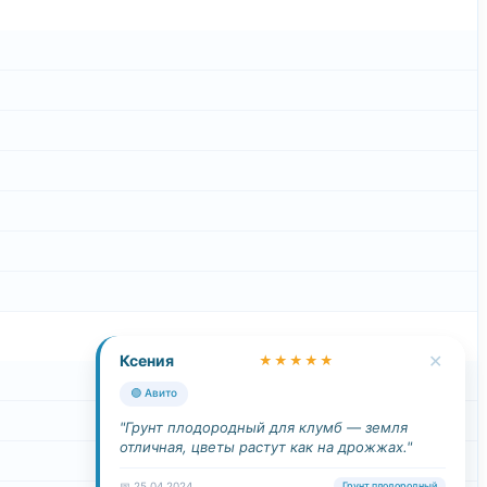
✕
Ксения
★★★★★
🟢 Авито
"Грунт плодородный для клумб — земля
отличная, цветы растут как на дрожжах."
📅 25.04.2024
Грунт плодородный