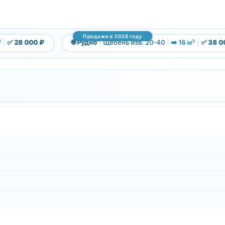
Продажи в 2026 году
✅ 28 000 ₽
🌐 Рудно
|
Щебень изв. 20-40
|
➡️ 16 м³
|
✅ 38 000