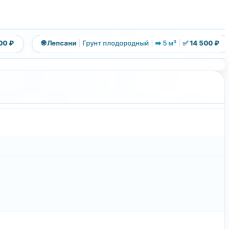
 ₽
🌐 Лепсани
|
Грунт плодородный
|
➡️ 5 м³
|
✅ 14 500 ₽