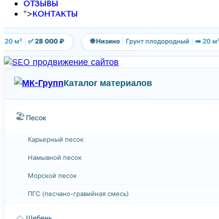
ОТЗЫВЫ
">
КОНТАКТЫ
20 м³
|
✅ 28 000 ₽
🌐 Низино
|
Грунт плодородный
|
➡️ 20 м³
|
Каталог материалов
🏖️
Песок
Карьерный песок
Намывной песок
Морской песок
ПГС (песчано-гравийная смесь)
⛰️
Щебень