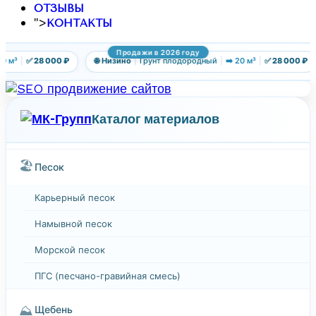
ОТЗЫВЫ
">
КОНТАКТЫ
Продажи в 2026 году
м³
|
✅ 28 000 ₽
🌐 Низино
|
Грунт плодородный
|
➡️ 20 м³
|
✅ 28 000 ₽
Каталог материалов
🏖️
Песок
Карьерный песок
Намывной песок
Морской песок
ПГС (песчано-гравийная смесь)
⛰️
Щебень