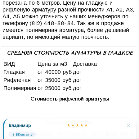
порезана по 6 метров. Цену на гладкую и
рифленую арматуру разной прочности А1, А2, А3,
А4, А5 можно уточнить у наших менеджеров по
телефону (812) 448-88-84. Так же в продаже
имеется полимерная арматура, более дешевый
вариант, но имеющий малую прочность.
СРЕДНЯЯ СТОИМОСТЬ АРМАТУРЫ В ГЛАДКОЕ
ВИД
Цена за м3
Доставка
Гладкая
от 40000 руб
дог
Рифленая
от 35000 руб
дог
Полимерная
от 25000 руб
дог
Стоимость рифленой арматуры
✕
Владимир
★★★★★
Copyright © 2026 MK-GROUP - производство и
📱 ВКонтакте