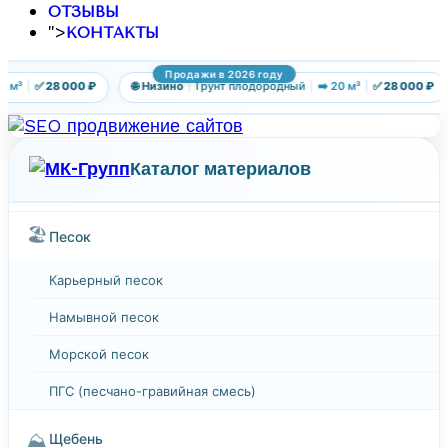
ОТЗЫВЫ
">
КОНТАКТЫ
Продажи в 2026 году
 м³
|
✅ 28 000 ₽
🌐 Низино
|
Грунт плодородный
|
➡️ 20 м³
|
✅ 28 000 ₽
Каталог материалов
🏖️
Песок
Карьерный песок
Намывной песок
Морской песок
ПГС (песчано-гравийная смесь)
⛰️
Щебень