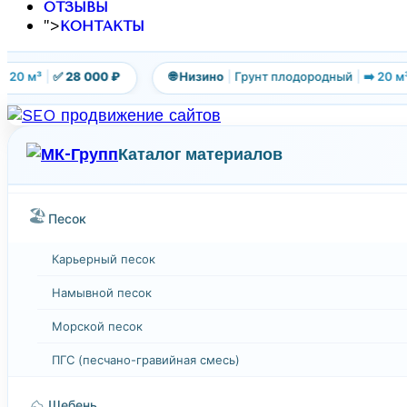
ОТЗЫВЫ
">
КОНТАКТЫ
0 м³
|
✅ 28 000 ₽
🌐 Низино
|
Грунт плодородный
|
➡️ 20 м³
|
Каталог материалов
🏖️
Песок
Карьерный песок
Намывной песок
Морской песок
ПГС (песчано-гравийная смесь)
⛰️
Щебень