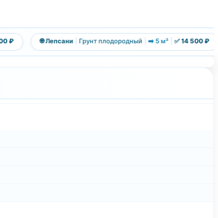
₽
🌐 Лепсани
|
Грунт плодородный
|
➡️ 5 м³
|
✅ 14 500 ₽