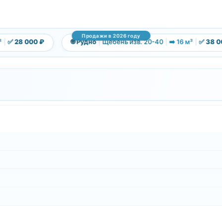
Продажи в 2026 году
✅ 28 000 ₽
🌐 Рудно
|
Щебень изв. 20-40
|
➡️ 16 м³
|
✅ 38 000 