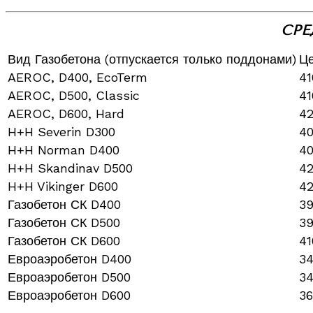
СРЕ
Вид Газобетона (отпускается только поддонами)
Це
AEROC, D400, EcoTerm
41
AEROC, D500, Classic
41
AEROC, D600, Hard
4
H+H Severin D300
4
H+H Norman D400
4
H+H Skandinav D500
4
H+H Vikinger D600
4
Газобетон СК D400
3
Газобетон СК D500
3
Газобетон СК D600
41
Евроаэробетон D400
3
Евроаэробетон D500
3
Евроаэробетон D600
36