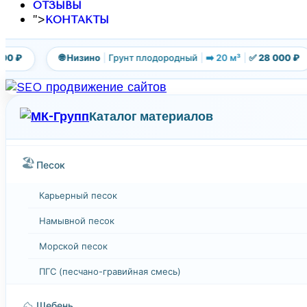
ОТЗЫВЫ
">
КОНТАКТЫ
 ₽
🌐 Низино
|
Грунт плодородный
|
➡️ 20 м³
|
✅ 28 000 ₽
Каталог материалов
🏖️
Песок
Карьерный песок
Намывной песок
Морской песок
ПГС (песчано-гравийная смесь)
⛰️
Щебень