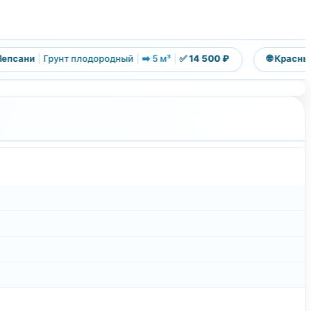
псани
|
Грунт плодородный
|
➡️ 5 м³
|
✅ 14 500 ₽
🌐 Красный 