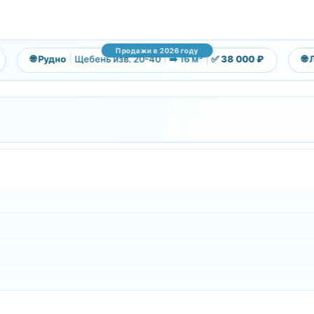
Продажи в 2026 году
🌐 Рудно
|
Щебень изв. 20-40
|
➡️ 16 м³
|
✅ 38 000 ₽
🌐 Ле