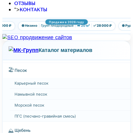
ОТЗЫВЫ
">
КОНТАКТЫ
Продажи в 2026 году
00 ₽
🌐 Низино
|
Грунт плодородный
|
➡️ 20 м³
|
✅ 28 000 ₽
🌐 Рудно
|
Каталог материалов
🏖️
Песок
Карьерный песок
Намывной песок
Морской песок
ПГС (песчано-гравийная смесь)
⛰️
Щебень