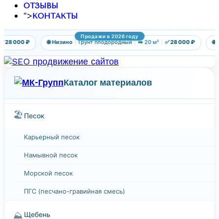
ОТЗЫВЫ
">
КОНТАКТЫ
Продажи в 2026 году
 28 000 ₽
🌐 Низино
|
Грунт плодородный
|
➡️ 20 м³
|
✅ 28 000 ₽
🌐 
Каталог материалов
🏖️
Песок
Карьерный песок
Намывной песок
Морской песок
ПГС (песчано-гравийная смесь)
⛰️
Щебень