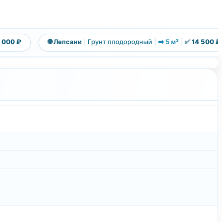
00 ₽
🌐 Лепсани
|
Грунт плодородный
|
➡️ 5 м³
|
✅ 14 500 ₽