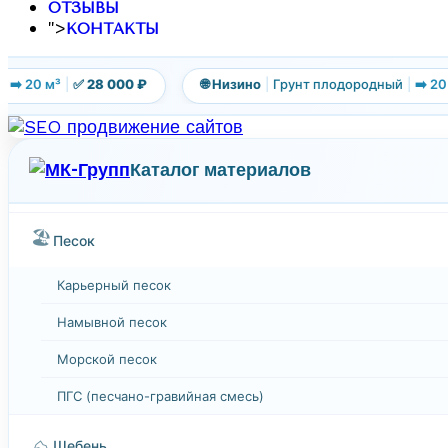
ОТЗЫВЫ
">
КОНТАКТЫ
️ 20 м³
|
✅ 28 000 ₽
🌐 Низино
|
Грунт плодородный
|
➡️ 20 м
Каталог материалов
🏖️
Песок
Карьерный песок
Намывной песок
Морской песок
ПГС (песчано-гравийная смесь)
⛰️
Щебень