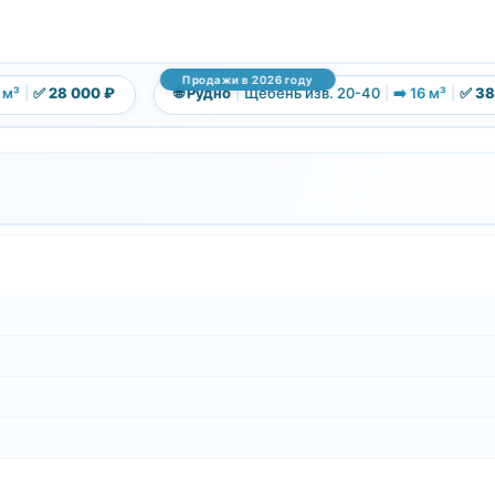
Продажи в 2026 году
³
|
✅ 28 000 ₽
🌐 Рудно
|
Щебень изв. 20-40
|
➡️ 16 м³
|
✅ 38 0