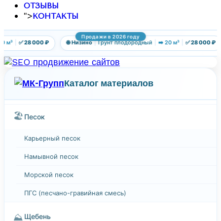
ОТЗЫВЫ
">
КОНТАКТЫ
Продажи в 2026 году
0 м³
|
✅ 28 000 ₽
🌐 Низино
|
Грунт плодородный
|
➡️ 20 м³
|
✅ 28 000 ₽
Каталог материалов
🏖️
Песок
Карьерный песок
Намывной песок
Морской песок
ПГС (песчано-гравийная смесь)
⛰️
Щебень