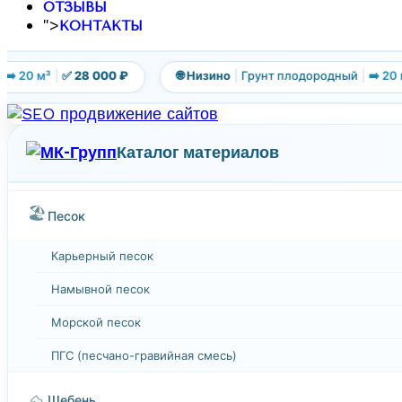
ОТЗЫВЫ
">
КОНТАКТЫ
️ 20 м³
|
✅ 28 000 ₽
🌐 Низино
|
Грунт плодородный
|
➡️ 20 м³
Каталог материалов
🏖️
Песок
Карьерный песок
Намывной песок
Морской песок
ПГС (песчано-гравийная смесь)
⛰️
Щебень