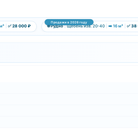
Продажи в 2026 году
|
✅ 28 000 ₽
🌐 Рудно
|
Щебень изв. 20-40
|
➡️ 16 м³
|
✅ 38 00