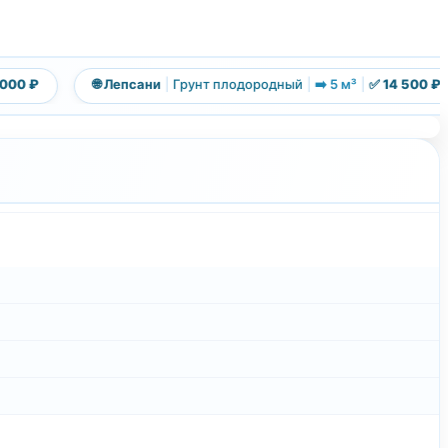
0 ₽
🌐 Лепсани
|
Грунт плодородный
|
➡️ 5 м³
|
✅ 14 500 ₽