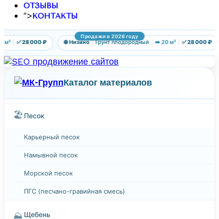
ОТЗЫВЫ
">
КОНТАКТЫ
Продажи в 2026 году
 м³
|
✅ 28 000 ₽
🌐 Низино
|
Грунт плодородный
|
➡️ 20 м³
|
✅ 28 000 ₽
Каталог материалов
🏖️
Песок
Карьерный песок
Намывной песок
Морской песок
ПГС (песчано-гравийная смесь)
⛰️
Щебень