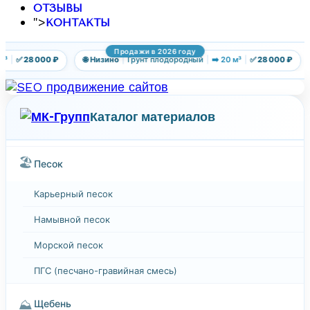
ОТЗЫВЫ
">
КОНТАКТЫ
Продажи в 2026 году
³
|
✅ 28 000 ₽
🌐 Низино
|
Грунт плодородный
|
➡️ 20 м³
|
✅ 28 000 ₽
Каталог материалов
🏖️
Песок
Карьерный песок
Намывной песок
Морской песок
ПГС (песчано-гравийная смесь)
⛰️
Щебень