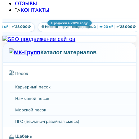
ОТЗЫВЫ
">
КОНТАКТЫ
Продажи в 2026 году
м³
|
✅ 28 000 ₽
🌐 Низино
|
Грунт плодородный
|
➡️ 20 м³
|
✅ 28 000 ₽
Каталог материалов
🏖️
Песок
Карьерный песок
Намывной песок
Морской песок
ПГС (песчано-гравийная смесь)
⛰️
Щебень