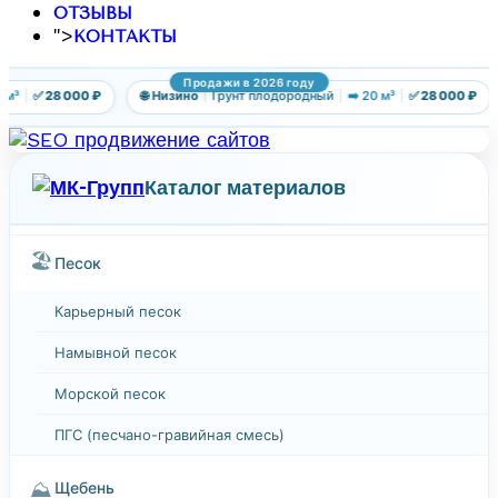
ОТЗЫВЫ
">
КОНТАКТЫ
Продажи в 2026 году
³
|
✅ 28 000 ₽
🌐 Низино
|
Грунт плодородный
|
➡️ 20 м³
|
✅ 28 000 ₽
Каталог материалов
🏖️
Песок
Карьерный песок
Намывной песок
Морской песок
ПГС (песчано-гравийная смесь)
⛰️
Щебень