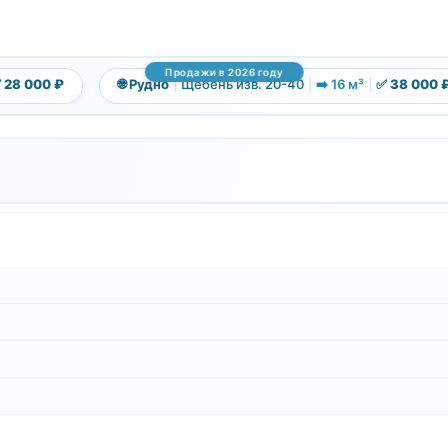
Продажи в 2026 году
 000 ₽
🌐 Рудно
|
Щебень изв. 20-40
|
➡️ 16 м³
|
✅ 38 000 ₽