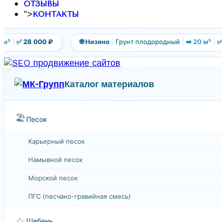
ОТЗЫВЫ
">
КОНТАКТЫ
³
|
✅ 28 000 ₽
🌐 Низино
|
Грунт плодородный
|
➡️ 20 м³
|
✅ 28
Каталог материалов
🏖️
Песок
Карьерный песок
Намывной песок
Морской песок
ПГС (песчано-гравийная смесь)
⛰️
Щебень