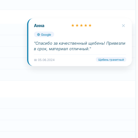
✕
Анна
★★★★★
🔴 Google
"Спасибо за качественный щебень! Привезли
в срок, материал отличный."
📅 05.06.2024
Щебень гранитный