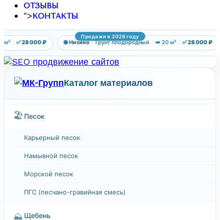
ОТЗЫВЫ
">
КОНТАКТЫ
Продажи в 2026 году
м³
|
✅ 28 000 ₽
🌐 Низино
|
Грунт плодородный
|
➡️ 20 м³
|
✅ 28 000 ₽
Каталог материалов
🏖️
Песок
Карьерный песок
Намывной песок
Морской песок
ПГС (песчано-гравийная смесь)
⛰️
Щебень