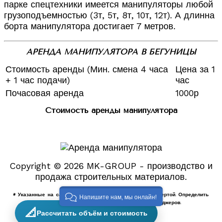
парке спецтехники имеется манипуляторы любой
грузоподъемностью (3т, 5т, 8т, 10т, 12т). А длинна
борта манипулятора достигает 7 метров.
АРЕНДА МАНИПУЛЯТОРА В БЕГУНИЦЫ
Стоимость аренды (Мин. смена 4 часа
Цена за 1
+ 1 час подачи)
час
Почасовая аренда
1000р
Стоимость аренды манипулятора
Copyright © 2026 MK-GROUP - производство и
продажа строительных материалов.
* Указанные на сайте цены не являются публичной офертой. Определить
Напишите нам, мы онлайн!
точную стоимость услуг можно у наших менеджеров.
📐
Рассчитать объём и стоимость