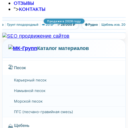
ОТЗЫВЫ
">
КОНТАКТЫ
Продажи в 2026 году
но
|
Грунт плодородный
|
➡️ 20 м³
|
✅ 28 000 ₽
🌐 Рудно
|
Щебень изв. 20-4
Каталог материалов
🏖️
Песок
Карьерный песок
Намывной песок
Морской песок
ПГС (песчано-гравийная смесь)
⛰️
Щебень