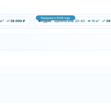
Продажи в 2026 году
|
✅ 28 000 ₽
🌐 Рудно
|
Щебень изв. 20-40
|
➡️ 16 м³
|
✅ 38 00