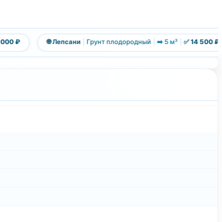
0 ₽
🌐 Лепсани
|
Грунт плодородный
|
➡️ 5 м³
|
✅ 14 500 ₽