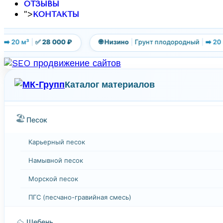
ОТЗЫВЫ
">
КОНТАКТЫ
️ 20 м³
|
✅ 28 000 ₽
🌐 Низино
|
Грунт плодородный
|
➡️ 20 м³
Каталог материалов
🏖️
Песок
Карьерный песок
Намывной песок
Морской песок
ПГС (песчано-гравийная смесь)
⛰️
Щебень