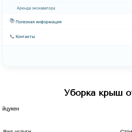
Аренда экскаватора
📚
Полезная информация
📞
Контакты
Уборка крыш от
йцукен
Вид услуги
Стои